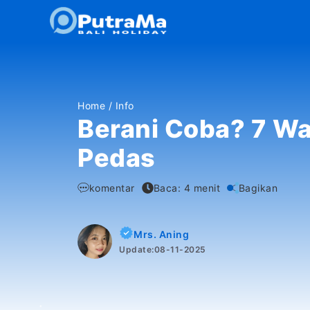
Langsung
ke
isi
Home
/
Info
Berani Coba? 7 Wa
Pedas
komentar
Baca: 4 menit
Bagikan
Mrs. Aning
Update:
08-11-2025