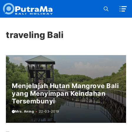
Langsung
ke
isi
traveling Bali
Menjelajah Hutan Mangrove Bali
yang Menyimpan Keindahan
Tersembunyi
Mrs. Aning
22-03-2019