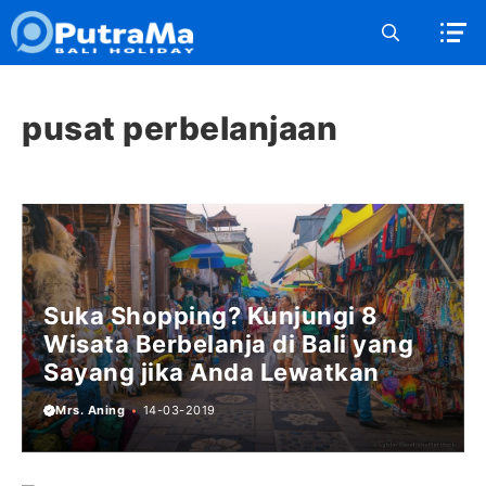
Langsung
ke
isi
pusat perbelanjaan
Suka Shopping? Kunjungi 8
Wisata Berbelanja di Bali yang
Sayang jika Anda Lewatkan
Mrs. Aning
14-03-2019