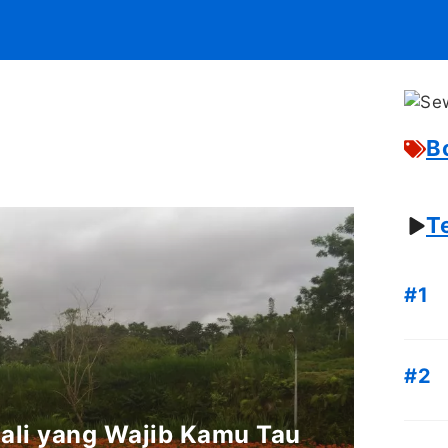
B
T
Bali yang Wajib Kamu Tau