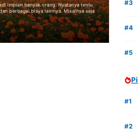
adi impian banyak orang. Nyatanya tentu
n berbagai biaya lainnya. Misalnya saja
Pi