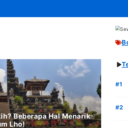
B
T
ih? Beberapa Hal Menarik
um Lho!