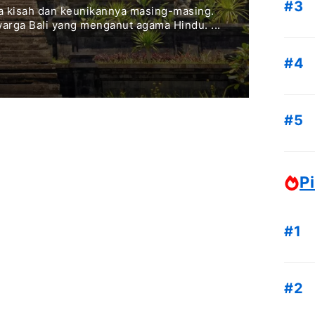
ya kisah dan keunikannya masing-masing.
warga Bali yang menganut agama Hindu. ...
Pi