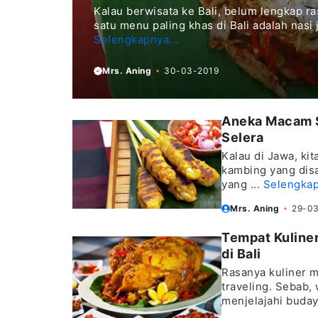
Kalau berwisata ke Bali, belum lengkap ra
satu menu paling khas di Bali adalah nasi 
Selengkapnya...
Mrs. Aning
30-03-2019
Aneka Macam S
Selera
Kalau di Jawa, ki
kambing yang disa
yang ...
Selengkap
Mrs. Aning
29-0
Tempat Kuliner
di Bali
Rasanya kuliner m
traveling. Sebab,
menjelajahi buday